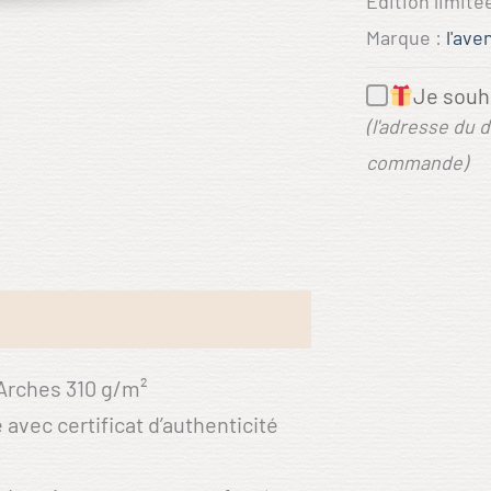
Édition limité
c'est
l'aventure
Marque :
l'ave
Je souha
(l'adresse du 
commande)
 Arches 310 g/m²
avec certificat d’authenticité