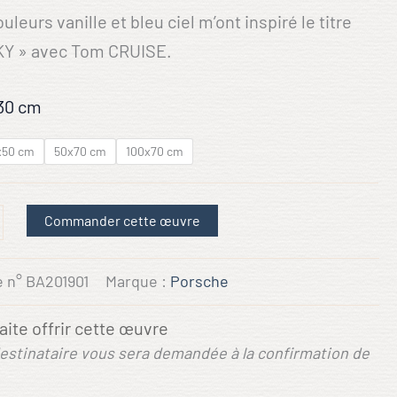
uleurs vanille et bleu ciel m’ont inspiré le titre
KY » avec Tom CRUISE.
30 cm
x50 cm
50x70 cm
100x70 cm
Commander cette œuvre
e n°
BA201901
Marque :
Porsche
ite offrir cette œuvre
destinataire vous sera demandée à la confirmation de