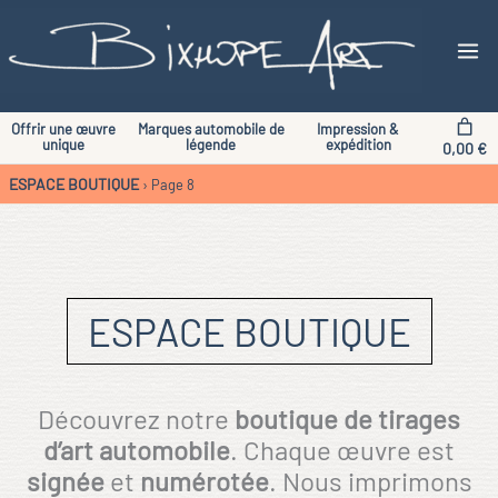
Aller
au
contenu
Offrir une œuvre
Marques automobile de
Impression &
unique
légende
expédition
0,00 €
ESPACE BOUTIQUE
›
Page 8
ESPACE BOUTIQUE
Découvrez notre
boutique de tirages
d’art automobile
. Chaque œuvre est
signée
et
numérotée
. Nous imprimons