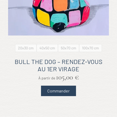
produit
20x30 cm
40x50 cm
50x70 cm
100x70 cm
BULL THE DOG – RENDEZ-VOUS
AU 1ER VIRAGE
105,00
€
Ce
Commander
produit
a
plusieurs
variations.