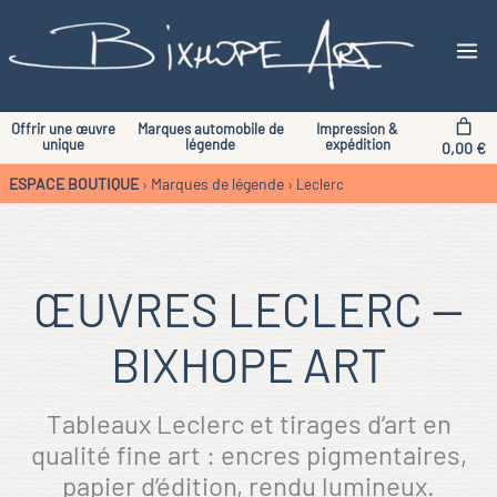
Aller
au
contenu
Offrir une œuvre
Marques automobile de
Impression &
unique
légende
expédition
0,00 €
ESPACE BOUTIQUE
Marques de légende
›
›
Leclerc
ŒUVRES LECLERC —
BIXHOPE ART
Tableaux Leclerc et tirages d’art en
qualité fine art : encres pigmentaires,
papier d’édition, rendu lumineux.