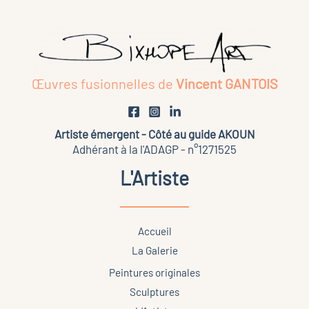
peuvent
être
choisies
sur
Œuvres fusionnelles de
Vincent GANTOIS
la
page
du
Artiste émergent - Côté au guide AKOUN
Adhérant à la l'ADAGP - n°1271525
produit
L'Artiste
Accueil
La Galerie
Peintures originales
Sculptures