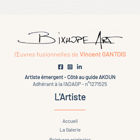
Les
options
peuvent
être
choisies
sur
Œuvres fusionnelles de
Vincent GANTOIS
la
page
du
Artiste émergent - Côté au guide AKOUN
Adhérant à la l'ADAGP - n°1271525
produit
L'Artiste
Accueil
La Galerie
Peintures originales