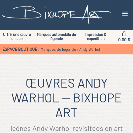
Aller
au
contenu
Offrir une œuvre
Marques automobile de
Impression &
unique
légende
expédition
0,00 €
ESPACE BOUTIQUE
Marques de légende
›
›
Andy Warhol
ŒUVRES ANDY
WARHOL — BIXHOPE
ART
Icônes Andy Warhol revisitées en art