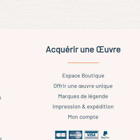
la
page
du
produit
Acquérir une Œuvre
Espace Boutique
Offrir une œuvre unique
Marques de légende
s
Impression & expédition
Mon compte
e