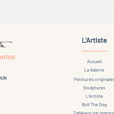
page
du
produit
L'Artiste
ANTOIS
Accueil
La Galerie
KOUN
Peintures originale
Sculptures
L’Artiste
Bull The Dog
Tableaux par marqu