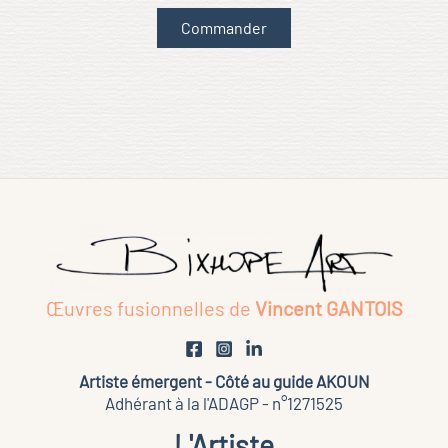
Ce
Commander
produit
a
plusieurs
variations.
Les
options
peuvent
être
choisies
sur
Œuvres fusionnelles de
Vincent GANTOIS
la
page
du
Artiste émergent - Côté au guide AKOUN
Adhérant à la l'ADAGP - n°1271525
produit
L'Artiste