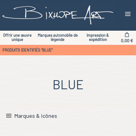
Aller
au
contenu
Offrir une œuvre
Marques automobile de
Impression &
unique
légende
expédition
0,00 €
PRODUITS IDENTIFIÉS “BLUE”
BLUE
Marques & icônes