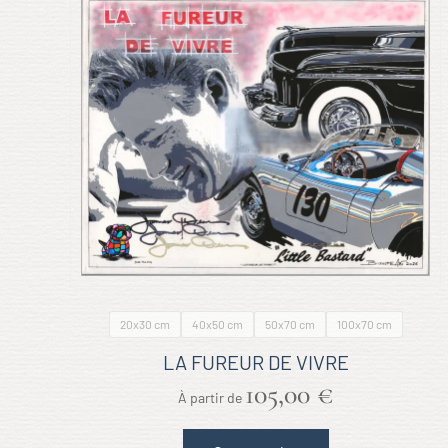
20x30 cm
40x50 cm
50x70 cm
100x70 cm
LA FUREUR DE VIVRE
105,00
€
Ce